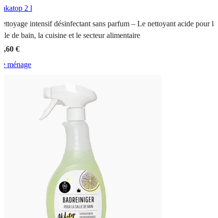
Hakatop
2 l
ettoyage intensif désinfectant sans parfum – Le nettoyant acide pour la
alle de bain, la cuisine et le secteur alimentaire
7,60 €
le ménage