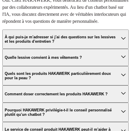
Oui. Chez HAKAWERK, vous bénéficiez de conseils personnalisés
par des collaborateurs expérimentés. Au lieu d'un chatbot basé sur
l'IA, vous discutez directement avec de véritables interlocuteurs qui
répondent à vos questions de manière personnalisée.
À qui puis-je m'adresser si j'ai des questions sur les lessives
et les produits d'entretien ?
Notre personnel qualifié vous conseille personnellement sur tous les
Quelle lessive convient à mes vêtements ?
produits HAKAWERK. Vous recevrez des recommandations
adaptées à vos besoins, qu'il s'agisse de l'entretien de la maison, de
Quels sont les produits HAKAWERK particulièrement doux
Le choix de la bonne lessive dépend de la matière, de la couleur et
l'entretien du linge ou des soins corporels.
pour la peau ?
du degré de salissure de vos textiles. Nos conseils sur les produits
vous aident à choisir la lessive adaptée à votre linge et à l'utiliser
Un bon nombre de nos produits sont spécialement conçus pour être
Comment doser correctement les produits HAKAWERK ?
correctement.
bien tolérés par la peau. Si vous avez la peau sensible ou si vous
recherchez des produits particulièrement doux, nous serons ravis de
Pourquoi HAKAWERK privilégie-t-il le conseil personnalisé
Un dosage adapté garantit des résultats de nettoyage optimaux tout
vous conseiller personnellement sur les alternatives qui vous
plutôt qu'un chatbot ?
en préservant l'environnement. Nos collaborateurs se feront un
conviennent.
plaisir de vous expliquer l'utilisation et le dosage recommandés pour
Le service de conseil produit HAKAWERK peut-il m'aider à
Nous sommes convaincus que ce sont les personnes qui sont les