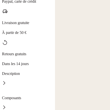
Paypal, carte de crédit
Livraison gratuite
À partir de 50 €
Retours gratuits
Dans les 14 jours
Description
Offrez à vos toilettes une propreté impeccable et un parfum enivrant
Composants
d'orange fraîche. Le Gel WC Orange HAKAWERK nettoie en
profondeur, même sous les rebords de la cuvette, en éliminant