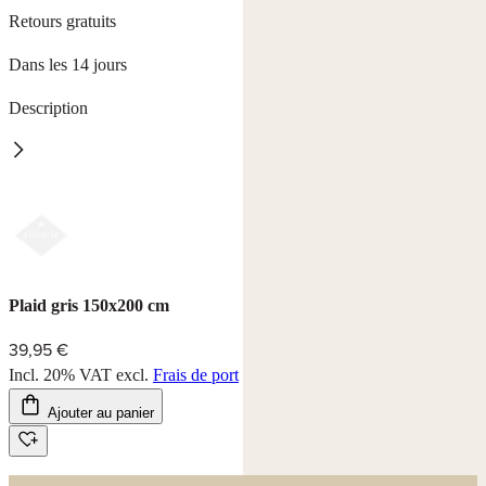
Retours gratuits
Dans les 14 jours
Description
Plaid moelleux à structure haute/basse, 100% polyester, disponible
en 3 couleurs.
Taille : 150 x 200 cm, lavable à 30°C, résistant au sèche-linge.
Couleurs : beige, grise, verte.
Plaid gris 150x200 cm
39,95 €
Incl. 20% VAT
excl.
Frais de port
Ajouter au panier