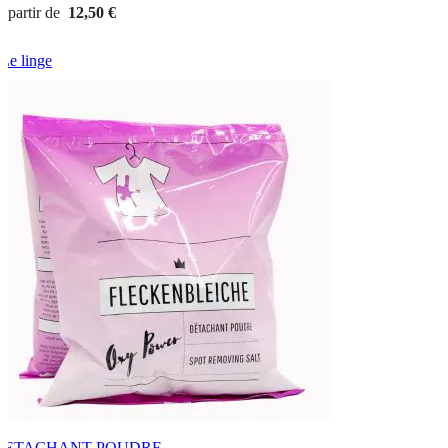
 partir de
12,50 €
Le linge
DETACHANT POUDRE