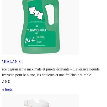
HAKALAN
3 l
orce dégraissante maximale et pureté éclatante – La lessive liquide
niverselle pour le blanc, les couleurs et une fraîcheur durable
3,10 €
Le linge