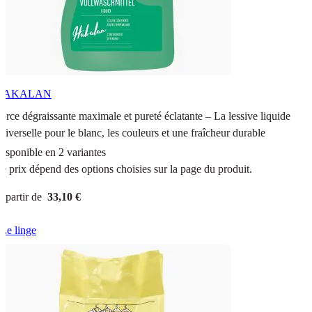
HAKALAN
orce dégraissante maximale et pureté éclatante – La lessive liquide
niverselle pour le blanc, les couleurs et une fraîcheur durable
isponible en 2 variantes
e prix dépend des options choisies sur la page du produit.
 partir de
33,10 €
Le linge