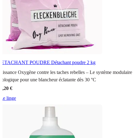
DETACHANT POUDRE
Détachant poudre 2 kg
uissance Oxygène contre les taches rebelles – Le système modulaire
cologique pour une blancheur éclatante dès 30 °C
5,20 €
Le linge