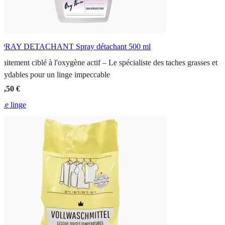
SPRAY DETACHANT
Spray détachant 500 ml
raitement ciblé à l'oxygène actif – Le spécialiste des taches grasses et
xydables pour un linge impeccable
2,50 €
Le linge