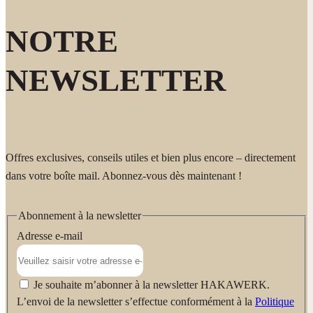
flacons et pompes doseuses sont conçus pour être durables et
réutilisés pendant des années grâce au système de recharge.
NOTRE
Fabricant:
NEWSLETTER
HAKAWERK W. Schlotz GmbH Bahnhofstr. 28 71111
Waldenbuch Allemagne
www.hakawerk.fr
Offres exclusives, conseils utiles et bien plus encore – directement
dans votre boîte mail. Abonnez-vous dès maintenant !
Abonnement à la newsletter
Adresse e-mail
Je souhaite m’abonner à la newsletter HAKAWERK.
L’envoi de la newsletter s’effectue conformément à la
Politique