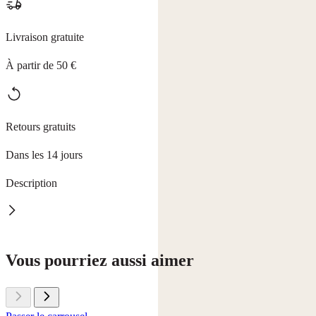
Livraison gratuite
À partir de 50 €
Retours gratuits
Dans les 14 jours
Description
L'indispensable Pompe NEUTRALSEIFE
Vous pourriez aussi aimer
Permet de transvaser facilement le NEUTRALSEIFE dans les
doseurs, les bouteilles ou les tubes.
Les produits NEUTRALSEIFE sont utiles dans toute la maison.