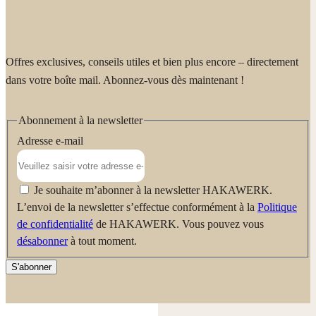
chimiques grâce à une action mécanique efficace.
Hygiène et Qualité
: La résistance à l'ébullition jusqu'à 95 °C
permet d'éliminer efficacement bactéries, pollens et acariens (idéal
Offres exclusives, conseils utiles et bien plus encore – directement
pour les allergiques). Sa qualité certifiée garantit un chiffon
dans votre boîte mail. Abonnez-vous dès maintenant !
indéformable, durable et qui ne peluche pas, même après de
nombreux lavages.
Abonnement à la newsletter
Adresse e-mail
Je souhaite m’abonner à la newsletter HAKAWERK.
L’envoi de la newsletter s’effectue conformément à la
Politique
de confidentialité
de HAKAWERK. Vous pouvez vous
désabonner
à tout moment.
S'abonner