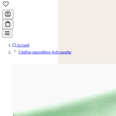
Accueil
Chiffon microfibres Soft menthe