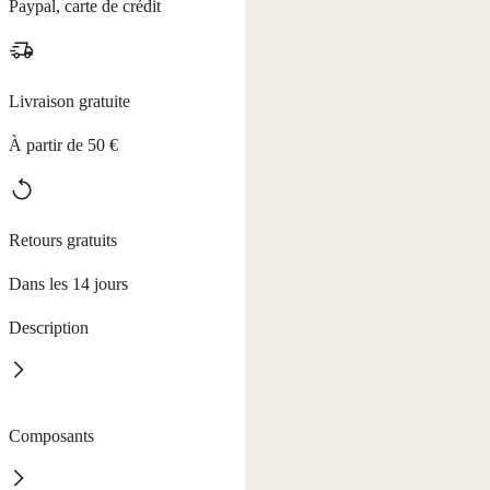
Paypal, carte de crédit
Livraison gratuite
À partir de 50 €
Retours gratuits
Dans les 14 jours
Description
Sublimez votre style en toute légèreté ! La laque coiffante
Composants
HAKAWERK offre à votre coiffure une tenue naturelle et une
brillance saine. Sa formule enrichie en panthénol maintient