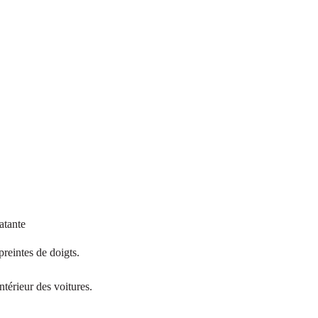
atante
preintes de doigts.
intérieur des voitures.