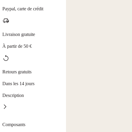
Paypal, carte de crédit
Livraison gratuite
À partir de 50 €
Retours gratuits
Dans les 14 jours
Description
La liberté d'une protection naturelle et invisible. Le DÉODORANT
Composants
AU BAMBOU en format spray de 100 ml est la solution idéale