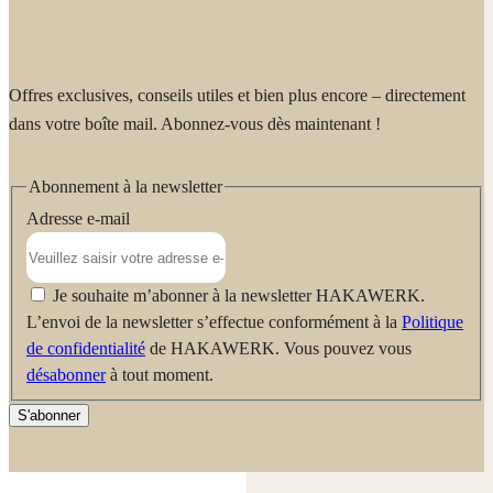
permet d'éliminer efficacement bactéries, pollens et acariens (idéal
pour les allergiques). Sa qualité certifiée garantit un chiffon
indéformable, durable et qui ne peluche pas, même après de
Offres exclusives, conseils utiles et bien plus encore – directement
nombreux lavages.
dans votre boîte mail. Abonnez-vous dès maintenant !
Abonnement à la newsletter
Adresse e-mail
Je souhaite m’abonner à la newsletter HAKAWERK.
L’envoi de la newsletter s’effectue conformément à la
Politique
de confidentialité
de HAKAWERK. Vous pouvez vous
désabonner
à tout moment.
S'abonner