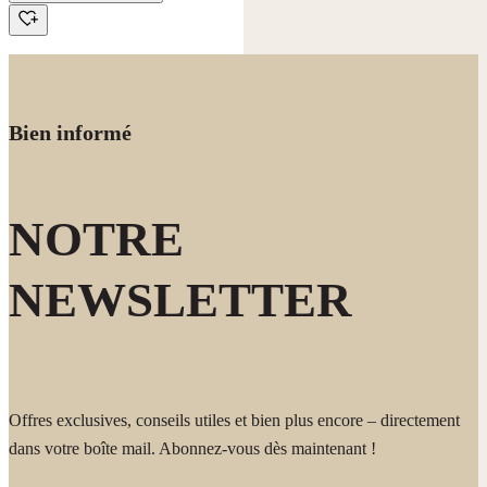
textile en tamponnant délicatement pour préserver les fibres.
ensuite recyclés.
Caractéristique Savoir-faire de Waldenbuch : Sa texture onctueuse
permet un dosage précis sans gaspillage. Le savon se dissout
parfaitement dans l'eau tiède, garantissant une propreté éclatante
sans laisser de traces, même sur les surfaces les plus délicates.
Bien informé
NOTRE
NEWSLETTER
Offres exclusives, conseils utiles et bien plus encore – directement
dans votre boîte mail. Abonnez-vous dès maintenant !