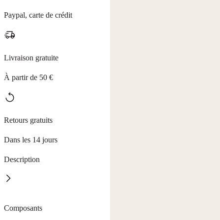
Paypal, carte de crédit
Livraison gratuite
À partir de 50 €
Retours gratuits
Dans les 14 jours
Description
Faites de votre douche un moment de pure régénération. Le GEL
Composants
DOUCHE À L'ALOÈS VÉRA est l'allié idéal des peaux sèches,